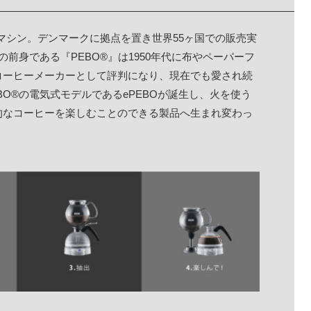
マシン。デンマークに拠点を置き世界55ヶ国での販売実
その前身である『
PEBO®
』は1950年代に布やペーパーフ
コーヒーメーカー
として評判になり、現在でも愛され続
BO®
の電気式モデルである
ePEBO
が誕生し、火を使う
的なコーヒーを楽しむことのできる製品へ生まれ変わっ