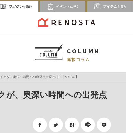
マガジン
イベント
アイテム
を読む
に行く
を買う
COLUMN
連載コラム
イクが、奥深い時間への出発点に変わる!?【ePEBO】
クが、奥深い時間への出発点