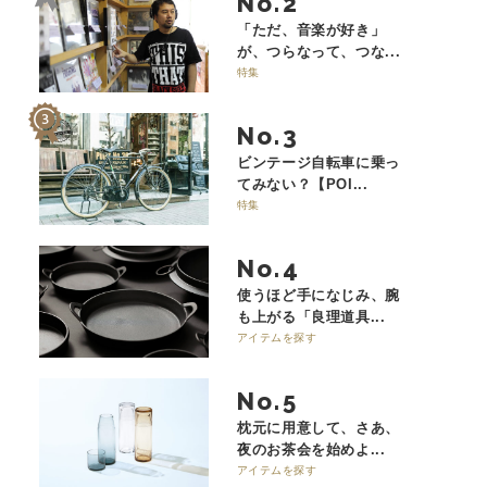
No.
「ただ、音楽が好き」
が、つらなって、つな...
特集
No.
ビンテージ自転車に乗っ
てみない？【POI...
特集
No.
使うほど手になじみ、腕
も上がる「良理道具...
アイテムを探す
No.
枕元に用意して、さあ、
夜のお茶会を始めよ...
アイテムを探す