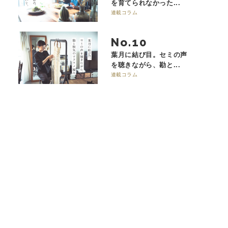
を育てられなかった...
連載コラム
No.
葉月に結び目。セミの声
を聴きながら、勘と...
連載コラム