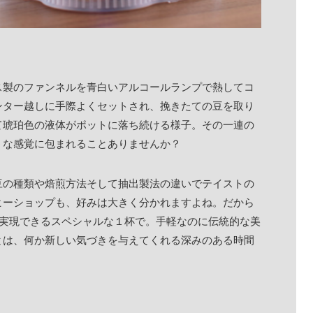
ス製のファンネルを青白いアルコールランプで熱してコ
ンター越しに手際よくセットされ、挽きたての豆を取り
て琥珀色の液体がポットに落ち続ける様子。その一連の
うな感覚に包まれることありませんか？
豆の種類や焙煎方法そして抽出製法の違いでテイストの
ヒーショップも、好みは大きく分かれますよね。だから
％実現できるスペシャルな１杯で。手軽なのに伝統的な美
とは、何か新しい気づきを与えてくれる深みのある時間