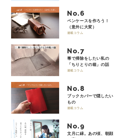
No.
ペンケースを作ろう！
（意外に大変）
連載コラム
No.
箒で掃除をしたい私の
「ちりとりの箱」の話
連載コラム
No.
ブックカバーで隠したい
もの
連載コラム
No.
文月に緑。あの頃、朝顔