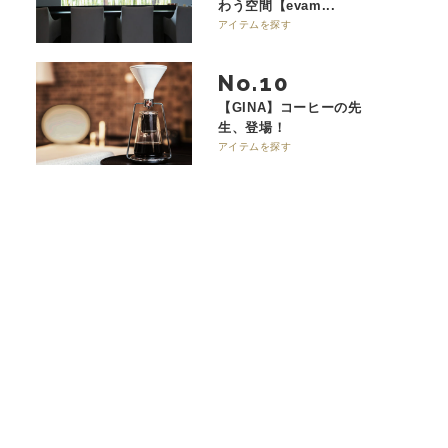
わう空間【evam...
アイテムを探す
No.
【GINA】コーヒーの先
生、登場！
アイテムを探す