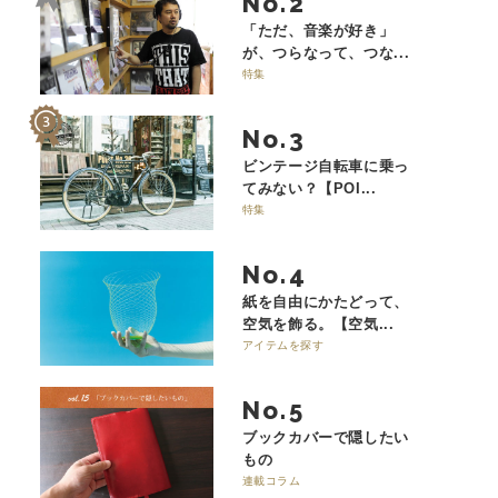
No.
「ただ、音楽が好き」
が、つらなって、つな...
特集
No.
ビンテージ自転車に乗っ
てみない？【POI...
特集
No.
紙を自由にかたどって、
空気を飾る。【空気...
アイテムを探す
No.
ブックカバーで隠したい
もの
連載コラム