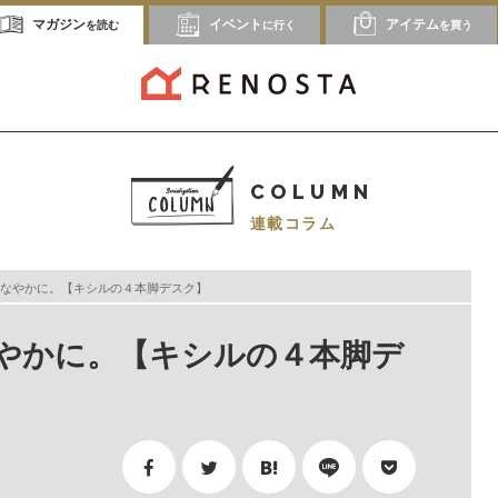
マガジン
イベント
アイテム
を読む
に行く
を買う
COLUMN
連載コラム
なやかに。【キシルの４本脚デスク】
やかに。【キシルの４本脚デ