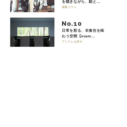
を聴きながら、勘と...
連載コラム
No.
日常を彩る、衣食住を味
わう空間【evam...
アイテムを探す