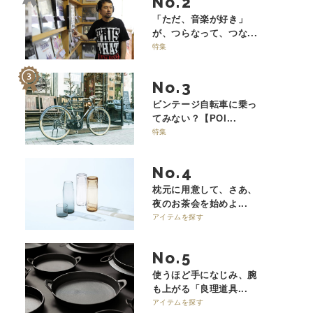
No.
「ただ、音楽が好き」
が、つらなって、つな...
特集
No.
ビンテージ自転車に乗っ
てみない？【POI...
特集
No.
枕元に用意して、さあ、
夜のお茶会を始めよ...
アイテムを探す
No.
使うほど手になじみ、腕
も上がる「良理道具...
アイテムを探す