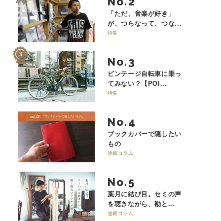
No.
「ただ、音楽が好き」
が、つらなって、つな...
特集
No.
ビンテージ自転車に乗っ
てみない？【POI...
特集
No.
ブックカバーで隠したい
もの
連載コラム
No.
葉月に結び目。セミの声
を聴きながら、勘と...
連載コラム