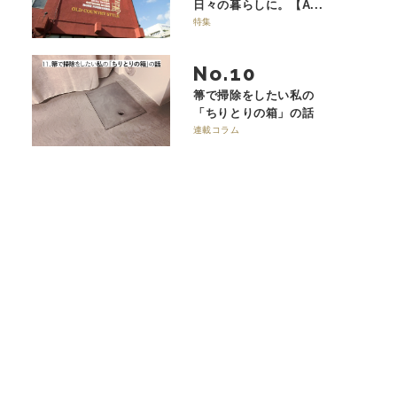
日々の暮らしに。【A...
特集
No.
箒で掃除をしたい私の
「ちりとりの箱」の話
連載コラム