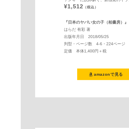
¥1,512
（税込）
『日本のヤバい女の子（柏書房）』
はらだ 有彩 著
出版年月日 2018/05/25
判型・ページ数 4-6・224ページ
定価 本体1,400円＋税
amazonで見る