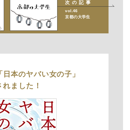
次の記事
vol.46
京都の大学生
「日本のヤバい女の子」
されました！