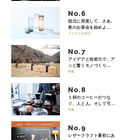
No.
枕元に用意して、さあ、
夜のお茶会を始めよ...
アイテムを探す
No.
アイデアと技術力で、ア
ッと驚くモノづくり...
特集
No.
１杯のコーヒーがつな
ぐ、人と人。そして可...
特集
No.
レザークラフト最初にあ