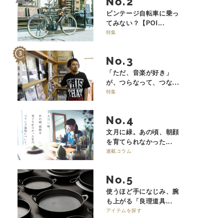
No.
ビンテージ自転車に乗っ
てみない？【POI...
特集
No.
「ただ、音楽が好き」
が、つらなって、つな...
特集
No.
文月に緑。あの頃、朝顔
を育てられなかった...
連載コラム
No.
使うほど手になじみ、腕
も上がる「良理道具...
アイテムを探す