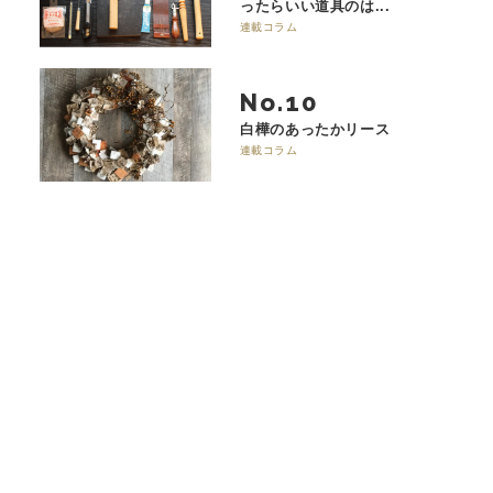
ったらいい道具のは...
連載コラム
No.
白樺のあったかリース
連載コラム