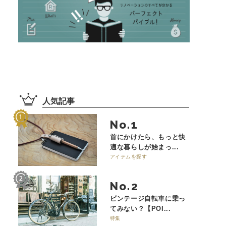
人気記事
No.
首にかけたら、もっと快
適な暮らしが始まっ...
アイテムを探す
No.
ビンテージ自転車に乗っ
てみない？【POI...
特集