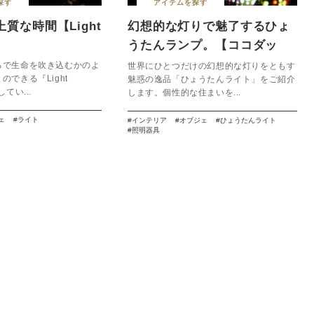
探す
アイテムを探す
質な時間【Light
幻想的な灯りで魅了するひょ
うたんランプ。【ココダッ
テ】
るで生命を吹き込むかのよ
世界にひとつだけの幻想的な灯りをともす
できる『Light
魅惑の逸品「ひょうたんライト」をご紹介
てい...
します。個性的な住まいを...
ェ
ライト
インテリア
オブジェ
ひょうたんライト
照明器具