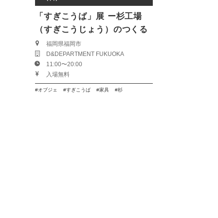
「すぎこうば」展 ー杉工場
（すぎこうじょう）のつくる
家具ー
福岡県福岡市
D&DEPARTMENT FUKUOKA
11:00〜20:00
入場無料
オブジェ
すぎこうば
家具
杉