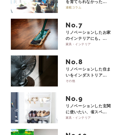
を育てられなかった...
連載コラム
No.
リノベーションしたお家
のインテリアにも。...
家具・インテリア
No.
リノベーションした住ま
いをインダストリア...
その他
No.
リノベーションした玄関
に使いたい、省スペ...
家具・インテリア