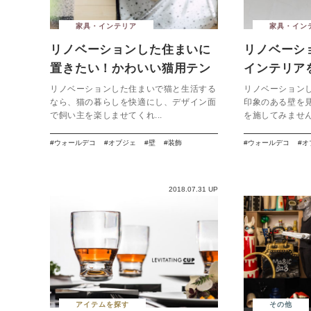
家具・インテリア
家具・イン
リノベーションした住まいに
リノベーシ
置きたい！かわいい猫用テン
インテリア
ト７選
ールデコ７
リノベーションした住まいで猫と生活する
リノベーション
なら、猫の暮らしを快適にし、デザイン面
印象のある壁を
で飼い主を楽しませてくれ...
を施してみませんか
ウォールデコ
オブジェ
壁
装飾
ウォールデコ
オ
2018.07.31 UP
アイテムを探す
その他