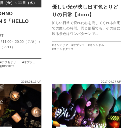
６日（金）～11日（水）
優しい光が映し出す色とりど
OHNO
りの日常【doro】
ON 5「HELLO
忙しい日常で疲れた心を潤してくれる自宅
での癒しの時間。同じ部屋でも、その目に
映る景色はワンパターンで...
ET
 / 11:00～20:00（７/８） /
インテリア
オブジェ
キャンドル
0（７/11）
ステンドグラス
アクセサリー
オブジェ
道ROCKET
2018.03.17 UP
2017.04.27 UP