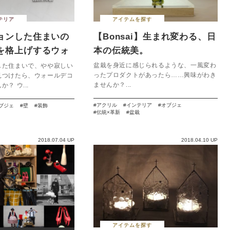
テリア
アイテムを探す
ョンした住まいの
【Bonsai】生まれ変わる、日
を格上げするウォ
本の伝統美。
選
盆栽を身近に感じられるような、一風変わ
した住まいで、やや寂しい
ったプロダクトがあったら……興味がわき
見つけたら、ウォールデコ
ませんか？...
？ ウ...
アクリル
インテリア
オブジェ
ブジェ
壁
装飾
伝統×革新
盆栽
2018.07.04 UP
2018.04.10 UP
アイテムを探す