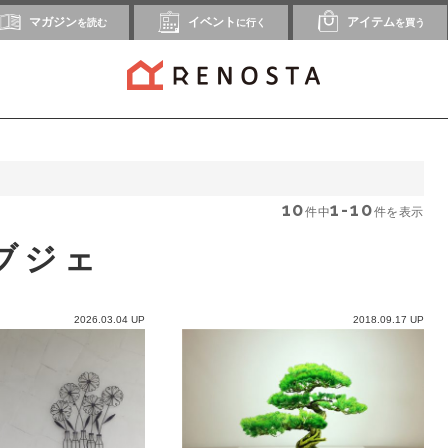
マガジン
イベント
アイテム
を読む
に行く
を買う
10
1-10
件中
件を表示
ブジェ
2026.03.04 UP
2018.09.17 UP