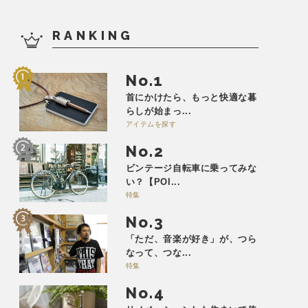
RANKING
No.
首にかけたら、もっと快適な暮
らしが始まっ...
アイテムを探す
No.
ビンテージ自転車に乗ってみな
い？【POI...
特集
No.
「ただ、音楽が好き」が、つら
なって、つな...
特集
No.