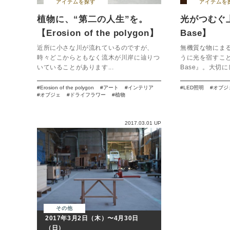
アイテムを探す
アイテムを
植物に、“第二の人生”を。
光がつむぐ上
【Erosion of the polygon】
Base】
近所に小さな川が流れているのですが、
無機質な物にま
時々どこからともなく流木が川岸に辿りつ
うに光を宿すことの
いていることがあります...
Base』。大切にし
Erosion of the polygon
アート
インテリア
LED照明
オブジ
オブジェ
ドライフラワー
植物
2017.03.01 UP
その他
2017年3月2日（木）〜4月30日
（日）