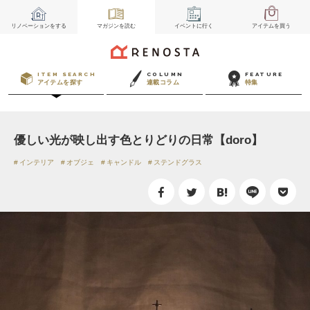
リノベーション
をする
マガジン
を読む
イベント
に行く
アイテム
を買う
ITEM SEARCH
COLUMN
FEATURE
アイテムを探す
連載コラム
特集
優しい光が映し出す色とりどりの日常【doro】
インテリア
オブジェ
キャンドル
ステンドグラス