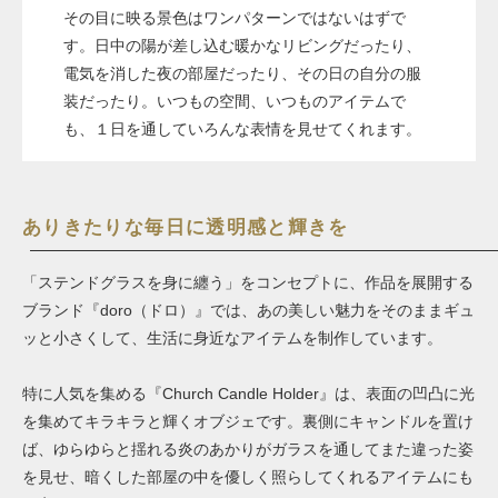
その目に映る景色はワンパターンではないはずで
す。日中の陽が差し込む暖かなリビングだったり、
電気を消した夜の部屋だったり、その日の自分の服
装だったり。いつもの空間、いつものアイテムで
も、１日を通していろんな表情を見せてくれます。
ありきたりな毎日に透明感と輝きを
「ステンドグラスを身に纏う」をコンセプトに、作品を展開する
ブランド『doro（ドロ）』では、あの美しい魅力をそのままギュ
ッと小さくして、生活に身近なアイテムを制作しています。
特に人気を集める『Church Candle Holder』は、表面の凹凸に光
を集めてキラキラと輝くオブジェです。裏側にキャンドルを置け
ば、ゆらゆらと揺れる炎のあかりがガラスを通してまた違った姿
を見せ、暗くした部屋の中を優しく照らしてくれるアイテムにも