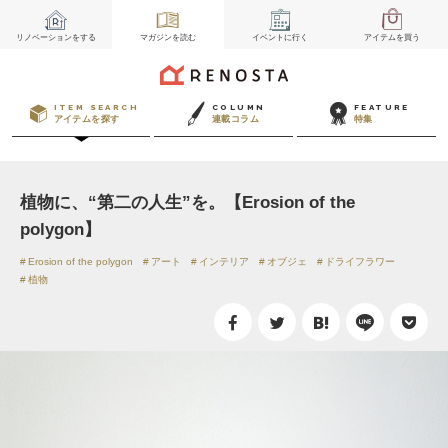
リノベーション
をする
マガジン
を読む
イベント
に行く
アイテム
を買う
ITEM SEARCH
COLUMN
FEATURE
アイテムを探す
連載コラム
特集
植物に、“第二の人生”を。【Erosion of the
polygon】
Erosion of the polygon
アート
インテリア
オブジェ
ドライフラワー
植物