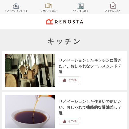
リノベーション
をする
マガジン
を読む
イベント
に行く
アイテム
を買う
キッチン
リノベーションしたキッチンに置き
たい、おしゃれなツールスタンド７
選
その他
リノベーションした住まいで使いた
い、おしゃれで機能的な醤油差し７
選
その他