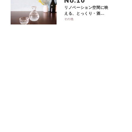
No.
リノベーション空間に映
える、とっくり・酒...
その他