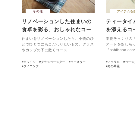
その他
アイテムを
リノベーションした住まいの
ティータイ
食卓を彩る、おしゃれなコー
を添えるコ
スター７選
【oshibana
住まいをリノベーションしたら、小物のひ
本物そっくりの
とつひとつにもこだわりたいもの。グラス
アートをあしら
やカップの下に敷くコース...
『oshibana coast
キッチン
グラスコースター
コースター
アクリル
コース
ダイニング
野の草花