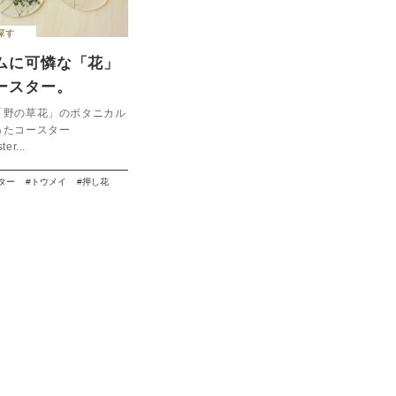
探す
ムに可憐な「花」
ースター。
 coaster】
「野の草花」のボタニカル
ったコースター
er...
ター
トウメイ
押し花