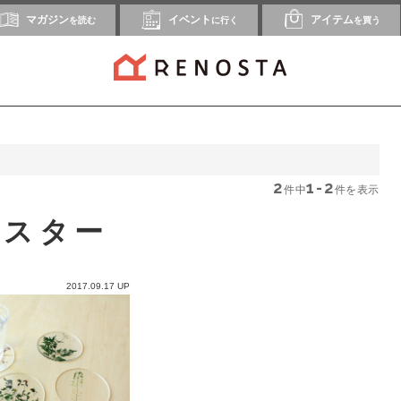
マガジン
イベント
アイテム
を読む
に行く
を買う
2
1-2
件中
件を表示
ースター
2017.09.17 UP