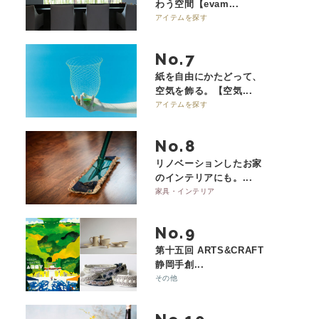
わう空間【evam...
アイテムを探す
No.
紙を自由にかたどって、
空気を飾る。【空気...
アイテムを探す
No.
リノベーションしたお家
のインテリアにも。...
家具・インテリア
No.
第十五回 ARTS&CRAFT
静岡手創...
その他