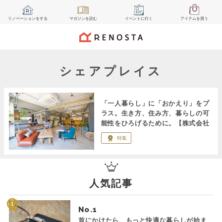
リノベーション
をする
マガジン
を読む
イベント
に行く
アイテム
を買う
シェアプレイス
「一人暮らし」に「おかえり」をプ
ラス。生き方、住み方、暮らしの可
能性をひろげるために。【株式会社
リビタ / シェアプレイス】
特集
人気記事
No.
首にかけたら、もっと快適な暮らしが始ま