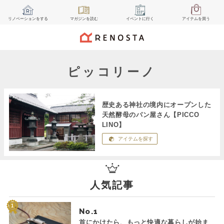
リノベーション
をする
マガジン
を読む
イベント
に行く
アイテム
を買う
ピッコリーノ
歴史ある神社の境内にオープンした
天然酵母のパン屋さん【PICCO
LINO】
アイテムを探す
人気記事
No.
首にかけたら、もっと快適な暮らしが始ま