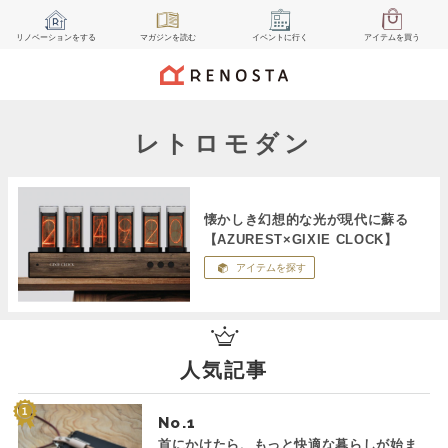
リノベーション
をする
マガジン
を読む
イベント
に行く
アイテム
を買う
レトロモダン
懐かしき幻想的な光が現代に蘇る
【AZUREST×GIXIE CLOCK】
アイテムを探す
人気記事
No.
首にかけたら、もっと快適な暮らしが始ま