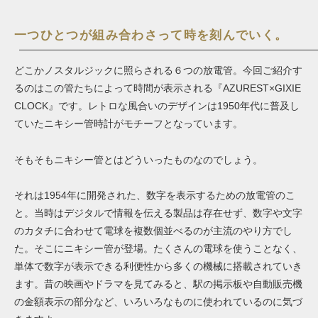
一つひとつが組み合わさって時を刻んでいく。
どこかノスタルジックに照らされる６つの放電管。今回ご紹介す
るのはこの管たちによって時間が表示される『AZUREST×GIXIE
CLOCK』です。レトロな風合いのデザインは1950年代に普及し
ていたニキシー管時計がモチーフとなっています。
そもそもニキシー管とはどういったものなのでしょう。
それは1954年に開発された、数字を表示するための放電管のこ
と。当時はデジタルで情報を伝える製品は存在せず、数字や文字
のカタチに合わせて電球を複数個並べるのが主流のやり方でし
た。そこにニキシー管が登場。たくさんの電球を使うことなく、
単体で数字が表示できる利便性から多くの機械に搭載されていき
ます。昔の映画やドラマを見てみると、駅の掲示板や自動販売機
の金額表示の部分など、いろいろなものに使われているのに気づ