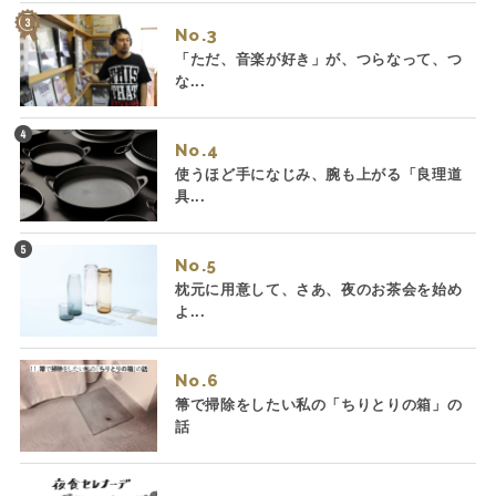
No.
「ただ、音楽が好き」が、つらなって、つ
な...
No.
使うほど手になじみ、腕も上がる「良理道
具...
No.
枕元に用意して、さあ、夜のお茶会を始め
よ...
No.
箒で掃除をしたい私の「ちりとりの箱」の
話