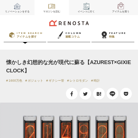
リノベーション
をする
マガジン
を読む
イベント
に行く
アイテム
を買う
ITEM SEARCH
COLUMN
FEATURE
アイテムを探す
連載コラム
特集
懐かしき幻想的な光が現代に蘇る【AZUREST×GIXIE
CLOCK】
1600万色
ガジェット
ギクシー管
レトロモダン
時計