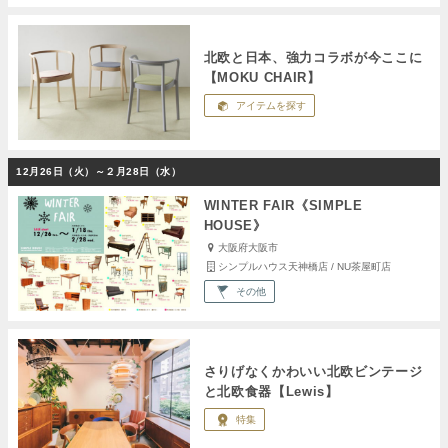
北欧と日本、強力コラボが今ここに
【MOKU CHAIR】
アイテムを探す
12月26日（火）～２月28日（水）
WINTER FAIR《SIMPLE
HOUSE》
大阪府大阪市
シンプルハウス天神橋店 / NU茶屋町店
その他
さりげなくかわいい北欧ビンテージ
と北欧食器【Lewis】
特集