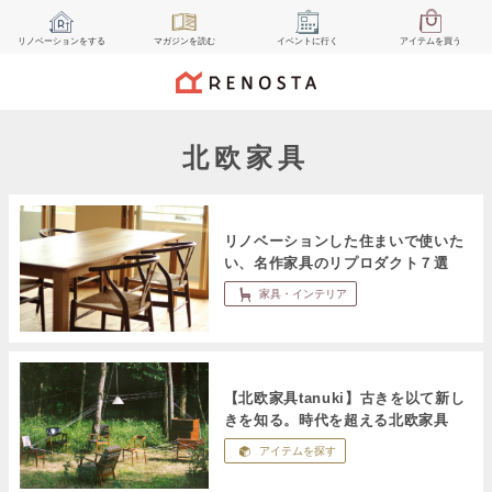
リノベーション
をする
マガジン
を読む
イベント
に行く
アイテム
を買う
北欧家具
リノベーションした住まいで使いた
い、名作家具のリプロダクト７選
家具・インテリア
【北欧家具tanuki】古きを以て新し
きを知る。時代を超える北欧家具
アイテムを探す