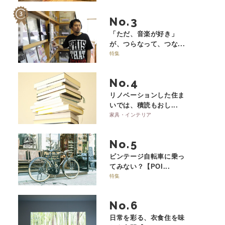
No.
「ただ、音楽が好き」
が、つらなって、つな...
特集
No.
リノベーションした住ま
いでは、積読もおし...
家具・インテリア
No.
ビンテージ自転車に乗っ
てみない？【POI...
特集
No.
日常を彩る、衣食住を味