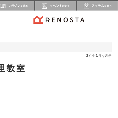
マガジン
イベント
アイテム
を読む
に行く
を買う
1
1
件中
件を表示
理教室