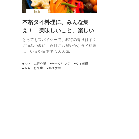
特集
本格タイ料理に、みんな集
え！ 美味しいこと、楽しい
こと、もっともっと。【みも
とってもスパイシーで、独特の香りはすぐ
に病みつきに、色目にも鮮やかなタイ料理
っと先生 / おいしみ研究所】
は、いまや日本でも大人気...
おいしみ研究所
ケータリング
タイ料理
みもっと先生
料理教室