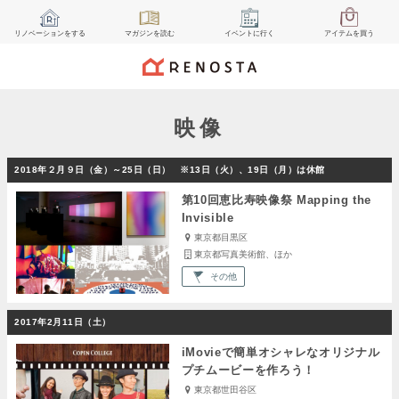
リノベーション
をする
マガジン
を読む
イベント
に行く
アイテム
を買う
映像
2018年２月９日（金）～25日（日） ※13日（火）、19日（月）は休館
第10回恵比寿映像祭 Mapping the
Invisible
東京都目黒区
東京都写真美術館、ほか
その他
2017年2月11日（土）
iMovieで簡単オシャレなオリジナル
プチムービーを作ろう！
東京都世田谷区