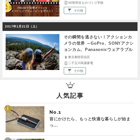
IID世田谷ものづくり学校
その他
2017年1月21日（土）
その瞬間を逃さない！アクションカ
メラの世界 ～GoPro、SONYアクシ
ョンカム、Panasonicウェアラブル
カメラを体験しよう～
東京都世田谷区
二子玉川蔦屋家電
その他
人気記事
No.
首にかけたら、もっと快適な暮らしが始ま
っ...