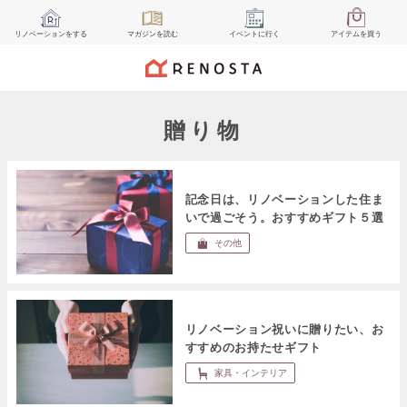
リノベーション
をする
マガジン
を読む
イベント
に行く
アイテム
を買う
贈り物
記念日は、リノベーションした住ま
いで過ごそう。おすすめギフト５選
その他
リノベーション祝いに贈りたい、お
すすめのお持たせギフト
家具・インテリア