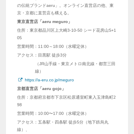
の伝統ブランドaeru」。オンライン直営店の他、東
京・京都に直営店も構える。
東京直営店「aeru meguro」
住所：東京都品川区上大崎3-10-50 シード花房山S+1
05
営業時間：11:00～18:00（水曜定休）
アクセス：目黒駅 徒歩3分
（JR山手線・東京メトロ南北線・都営三田
線）
https://a-eru.co.jp/meguro
京都直営店「aeru gojo」
住所：京都府京都市下京区松原通室町東入玉津島町2
98
営業時間：10:00〜17:00（水曜定休）
アクセス：五条駅・四条駅 徒歩5分（地下鉄烏丸
線）、