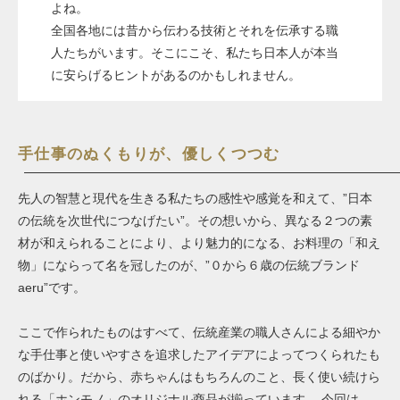
よね。
全国各地には昔から伝わる技術とそれを伝承する職
人たちがいます。そこにこそ、私たち日本人が本当
に安らげるヒントがあるのかもしれません。
手仕事のぬくもりが、優しくつつむ
先人の智慧と現代を生きる私たちの感性や感覚を和えて、”日本
の伝統を次世代につなげたい”。その想いから、異なる２つの素
材が和えられることにより、より魅力的になる、お料理の「和え
物」にならって名を冠したのが、”０から６歳の伝統ブランド
aeru”です。
ここで作られたものはすべて、伝統産業の職人さんによる細やか
な手仕事と使いやすさを追求したアイデアによってつくられたも
のばかり。だから、赤ちゃんはもちろんのこと、長く使い続けら
れる「ホンモノ」のオリジナル商品が揃っています。 今回は