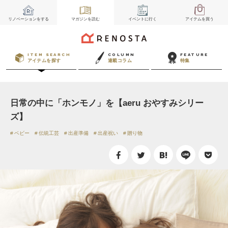
リノベーション
をする
マガジン
を読む
イベント
に行く
アイテム
を買う
ITEM SEARCH
COLUMN
FEATURE
アイテムを探す
連載コラム
特集
日常の中に「ホンモノ」を【aeru おやすみシリー
ズ】
ベビー
伝統工芸
出産準備
出産祝い
贈り物