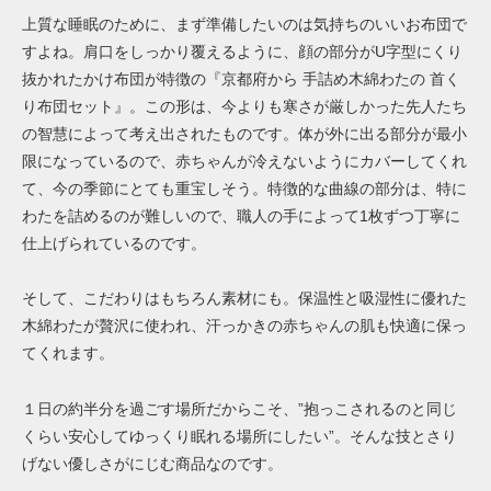
上質な睡眠のために、まず準備したいのは気持ちのいいお布団で
すよね。肩口をしっかり覆えるように、顔の部分がU字型にくり
抜かれたかけ布団が特徴の『京都府から 手詰め木綿わたの 首く
り布団セット』。この形は、今よりも寒さが厳しかった先人たち
の智慧によって考え出されたものです。体が外に出る部分が最小
限になっているので、赤ちゃんが冷えないようにカバーしてくれ
て、今の季節にとても重宝しそう。特徴的な曲線の部分は、特に
わたを詰めるのが難しいので、職人の手によって1枚ずつ丁寧に
仕上げられているのです。
そして、こだわりはもちろん素材にも。保温性と吸湿性に優れた
木綿わたが贅沢に使われ、汗っかきの赤ちゃんの肌も快適に保っ
てくれます。
１日の約半分を過ごす場所だからこそ、”抱っこされるのと同じ
くらい安心してゆっくり眠れる場所にしたい”。そんな技とさり
げない優しさがにじむ商品なのです。