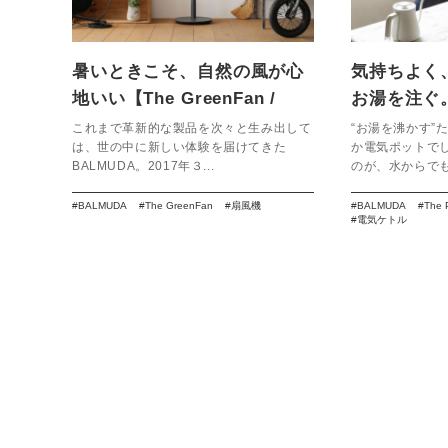
暑いときこそ、自然の風が心
気持ちよく
地いい【The GreenFan /
お湯を注ぐ。
BALMUDA】
The Pot】
これまで革新的な製品を次々と生み出して
“お湯を沸かす”
は、世の中に新しい体験を届けてきた
か電気ポットで
BALMUDA。2017年３...
のが、水からでも数
BALMUDA
The GreenFan
扇風機
BALMUDA
The 
電気ケトル