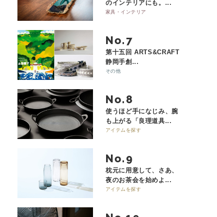
のインテリアにも。...
家具・インテリア
No.
第十五回 ARTS&CRAFT
静岡手創...
その他
No.
使うほど手になじみ、腕
も上がる「良理道具...
アイテムを探す
No.
枕元に用意して、さあ、
夜のお茶会を始めよ...
アイテムを探す