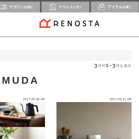
マガジン
イベント
アイテム
を読む
に行く
を買う
3
1-3
件中
件を表示
LMUDA
2017.05.30 UP
2017.03.21 UP