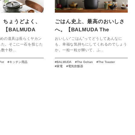
、ちょうどよく、
ごはん史上、最高のおいしさ
【BALMUDA
へ。【BALMUDA The
Gohan】
ための道具は長らくヤカン
おいしい“ごはん”ってどうしてあんなに
した。そこに一石を投じた
も、幸福な気持ちにしてくれるのでしょう
十秒...
か。一粒一粒が輝いて、ふ...
Pot
キッチン用品
BALMUDA
The Gohan
The Toaster
家電
電気炊飯器