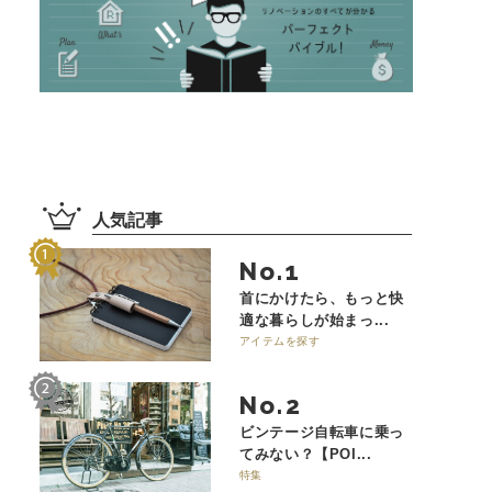
人気記事
No.
首にかけたら、もっと快
適な暮らしが始まっ...
アイテムを探す
No.
ビンテージ自転車に乗っ
てみない？【POI...
特集