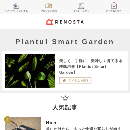
リノベーション
をする
マガジン
を読む
イベント
に行く
アイテム
を買う
Plantui Smart Garden
美しく、手軽に、美味しく育てる水
耕栽培器【Plantui Smart
Garden】
アイテムを探す
人気記事
No.
首にかけたら、もっと快適な暮らしが始ま