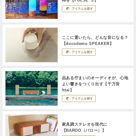
時を【PULSE ３】
アイテムを探す
ここに置いたら、どんな音になる？
【docodemo SPEAKER】
アイテムを探す
品ある佇まいのオーディオが、心地
よい響きをつくり出す【千万音
Ittai】
アイテムを探す
家具調ステレオを現代に
【BAROO（バロー）】