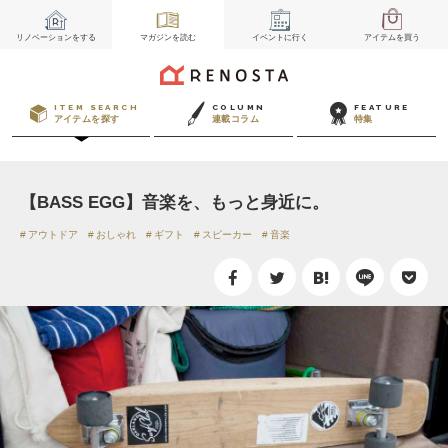
リノベーション
をする
マガジン
を読む
イベント
に行く
アイテム
を買う
ITEM SEARCH
COLUMN
FEATURE
アイテムを探す
連載コラム
特集
【BASS EGG】音楽を、もっと身近に。
アウトドア
おしゃれ
ギフト
スピーカー
音楽