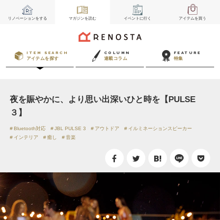
リノベーション
をする
マガジン
を読む
イベント
に行く
アイテム
を買う
ITEM SEARCH
COLUMN
FEATURE
アイテムを探す
連載コラム
特集
夜を賑やかに、より思い出深いひと時を【PULSE
３】
Bluetooth対応
JBL PULSE 3
アウトドア
イルミネーションスピーカー
インテリア
癒し
音楽