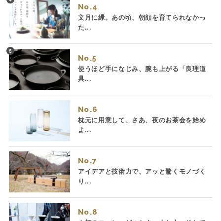
No.
文月に緑。あの頃、朝顔を育てられなかっ
た...
No.
使うほど手になじみ、腕も上がる「良理道
具...
No.
枕元に用意して、さあ、夜のお茶会を始め
よ...
No.
アイデアと技術力で、アッと驚くモノづく
り...
No.