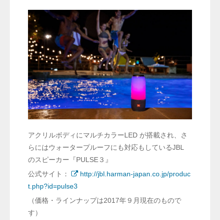
アクリルボディにマルチカラーLED が搭載され、さ
らにはウォータープルーフにも対応もしているJBL
のスピーカー『PULSE３』
公式サイト：
http://jbl.harman-japan.co.jp/produc
t.php?id=pulse3
（価格・ラインナップは2017年９月現在のもので
す）