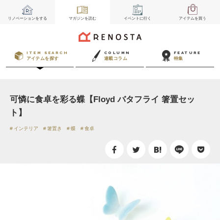
リノベーション
をする
マガジン
を読む
イベント
に行く
アイテム
を買う
ITEM SEARCH
COLUMN
FEATURE
アイテムを探す
連載コラム
特集
可憐に食卓を彩る蝶【Floyd バタフライ 箸置セッ
ト】
インテリア
箸置き
蝶
食卓