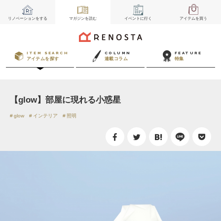
リノベーション
をする
マガジン
を読む
イベント
に行く
アイテム
を買う
ITEM SEARCH
COLUMN
FEATURE
アイテムを探す
連載コラム
特集
【glow】部屋に現れる小惑星
glow
インテリア
照明