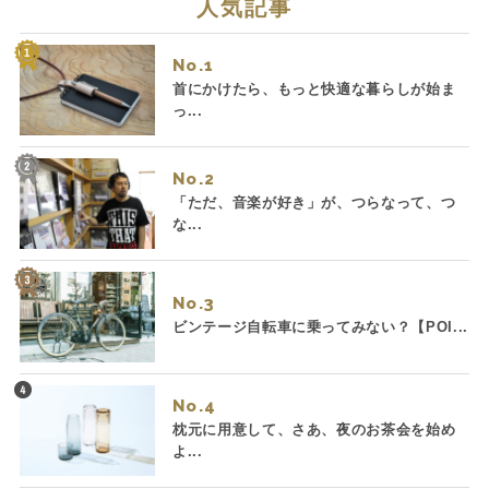
人気記事
No.
首にかけたら、もっと快適な暮らしが始ま
っ...
No.
「ただ、音楽が好き」が、つらなって、つ
な...
No.
ビンテージ自転車に乗ってみない？【POI...
No.
枕元に用意して、さあ、夜のお茶会を始め
よ...