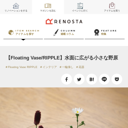
リノベーション
をする
マガジン
を読む
イベント
に行く
アイテム
を買う
ITEM SEARCH
COLUMN
FEATURE
アイテムを探す
連載コラム
特集
【Floating Vase/RIPPLE】水面に広がる小さな野原
Floating Vase RIPPLE
インテリア
一輪挿し
花器