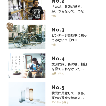
No.
「ただ、音楽が好き」
が、つらなって、つな...
特集
No.
ビンテージ自転車に乗っ
てみない？【POI...
特集
No.
文月に緑。あの頃、朝顔
を育てられなかった...
連載コラム
No.
枕元に用意して、さあ、
夜のお茶会を始めよ...
アイテムを探す