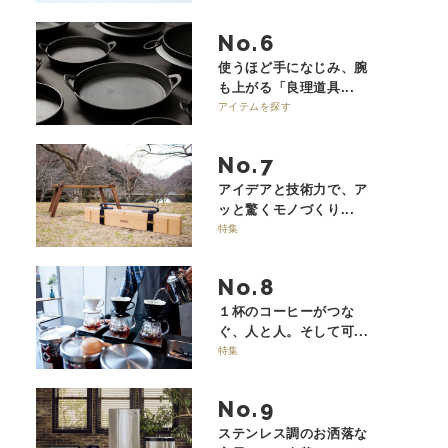
No.
使うほど手になじみ、腕
も上がる「良理道具...
アイテムを探す
No.
アイデアと技術力で、ア
ッと驚くモノづくり...
特集
No.
１杯のコーヒーがつな
ぐ、人と人。そして可...
特集
No.
ステンレス調のお洒落な