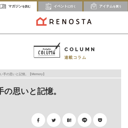
マガジン
イベント
アイテム
を読む
に行く
を買う
COLUMN
連載コラム
い手の思いと記憶。【Memory】
手の思いと記憶。