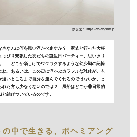
参照元：
https://www.gnr8.jp
なさなんは何を思い浮かべますか？ 家族と行った大好
ょっぴり緊張した友だちの誕生日パーティー、思いきり
り……どこか楽しげでワクワクするような幼少期の記憶
よね。あるいは、この宙に浮かぶカラフルな球体が、も
か遠いところまで自分を運んでくれるのではないか、と
られた方も少なくないのでは？ 風船はどこか非日常的
出と結びついているのです。
トの中で生きる、ボヘミアング