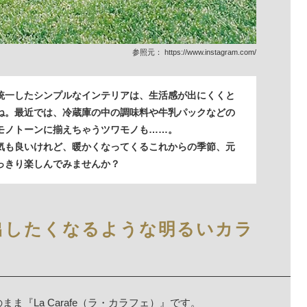
参照元：
https://www.instagram.com/
統一したシンプルなインテリアは、生活感が出にくくと
ね。最近では、冷蔵庫の中の調味料や牛乳パックなどの
モノトーンに揃えちゃうツワモノも……。
気も良いけれど、暖かくなってくるこれからの季節、元
っきり楽しんでみませんか？
出したくなるような明るいカラ
『La Carafe（ラ・カラフェ）』です。