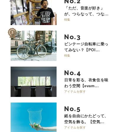
No.
「ただ、音楽が好き」
が、つらなって、つな...
特集
No.
ビンテージ自転車に乗っ
てみない？【POI...
特集
No.
日常を彩る、衣食住を味
わう空間【evam...
アイテムを探す
No.
紙を自由にかたどって、
空気を飾る。【空気...
アイテムを探す