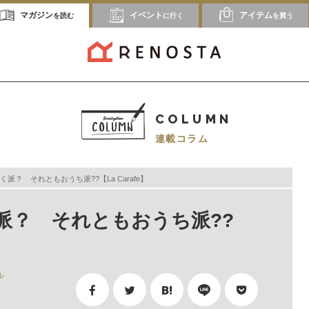
マガジン
イベント
アイテム
を読む
に行く
を買う
COLUMN
連載コラム
派？ それともおうち派??【La Carafe】
派？ それともおうち派??
ル