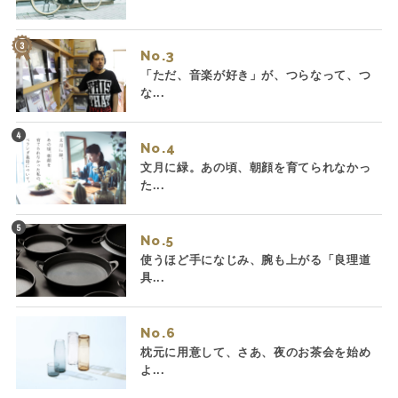
No.
「ただ、音楽が好き」が、つらなって、つ
な...
No.
文月に緑。あの頃、朝顔を育てられなかっ
た...
No.
使うほど手になじみ、腕も上がる「良理道
具...
No.
枕元に用意して、さあ、夜のお茶会を始め
よ...