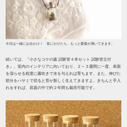
今日は一緒にお出かけ！ 首にかけたら、もっと愛着が湧いてきます。
続いては、『小さなコケの森 試験管４本セット 試験管立付
き』。室内のインテリアに向いており、２～３週間に一度、表面
を湿らせる程度に霧吹きで水を与えれば育ちます。また、伸びた
部分をハサミで切ると苔が新しく生えてきますよ。きちんと手入
れをすれば、容器の中で約２年間も栽培可能です。