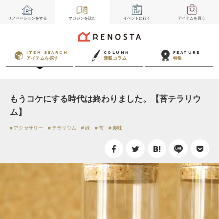
リノベーション
をする
マガジン
を読む
イベント
に行く
アイテム
を買う
ITEM SEARCH
COLUMN
FEATURE
アイテムを探す
連載コラム
特集
もうコケにする時代は終わりました。【苔テラリウ
ム】
アクセサリー
テラリウム
緑
苔
趣味