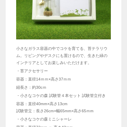
小さなガラス容器の中でコケを育てる、苔テラリウ
ム。リビングやデスクにも置けるので、生きた緑の
インテリアとしてお楽しみいただけます。
・苔アクセサリー
容器：直径14ｍｍ×高さ37ｍｍ
紐長さ：約30cｍ
・小さなコケの森 試験管４本セット 試験管立付き
容器：直径40mm×高さ13cm
試験管立：長さ26cm×幅65mm×高さ65ｍm
・小さなコケの森ミニシャーレ