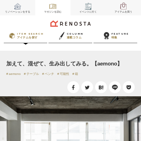
リノベーション
をする
マガジン
を読む
イベント
に行く
アイテム
を買う
ITEM SEARCH
COLUMN
FEATURE
アイテムを探す
連載コラム
特集
加えて、混ぜて、生み出してみる。【aemono】
aemono
テーブル
ベンチ
可能性
箱