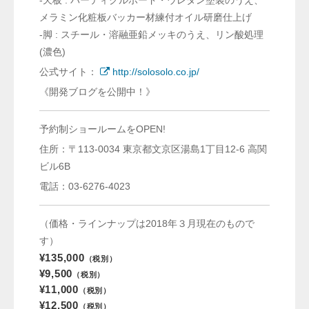
メラミン化粧板バッカー材練付オイル研磨仕上げ
-脚 : スチール・溶融亜鉛メッキのうえ、リン酸処理
(濃色)
公式サイト：
http://solosolo.co.jp/
《開発ブログを公開中！》
予約制ショールームをOPEN!
住所：〒113-0034 東京都文京区湯島1丁目12-6 高関
ビル6B
電話：03-6276-4023
（価格・ラインナップは2018年３月現在のもので
す）
¥135,000
（税別）
¥9,500
（税別）
¥11,000
（税別）
¥12,500
（税別）