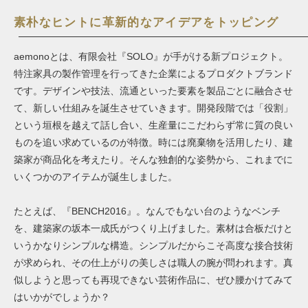
素朴なヒントに革新的なアイデアをトッピング
aemonoとは、有限会社『
SOLO
』が手がける新プロジェクト。
特注家具の製作管理を行ってきた企業によるプロダクトブランド
です。デザインや技法、流通といった要素を製品ごとに融合させ
て、新しい仕組みを誕生させていきます。開発段階では「役割」
という垣根を越えて話し合い、生産量にこだわらず常に質の良い
ものを追い求めているのが特徴。時には廃棄物を活用したり、建
築家が商品化を考えたり。そんな独創的な姿勢から、これまでに
いくつかのアイテムが誕生しました。
たとえば、『
BENCH2016
』。なんでもない台のようなベンチ
を、建築家の坂本一成氏がつくり上げました。素材は合板だけと
いうかなりシンプルな構造。シンプルだからこそ高度な接合技術
が求められ、その仕上がりの美しさは職人の腕が問われます。真
似しようと思っても再現できない芸術作品に、ぜひ腰かけてみて
はいかがでしょうか？