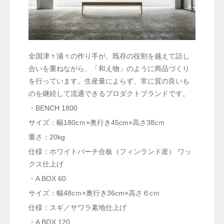
全国津々浦々の作り手が、既存の役割を越えて話し
合いを重ねながら、「和え物」のように商品づくり
を行っています。生産量によらず、常に質の良いも
のを継続して流通できるプロダクトブランドです。
・BENCH 1800
サイズ：幅180cｍ×奥行き45cm×高さ38cｍ
重さ：20kg
仕様：ホワイトバーチ合板（フィンランド産） ワッ
クス仕上げ
・A BOX 60
サイズ：幅48cｍ×奥行き36cm×高さ６cｍ
仕様：スギ／サワラ素地仕上げ
・A BOX 120