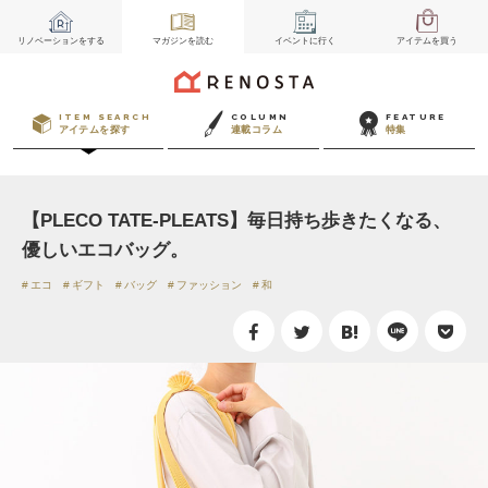
リノベーション
をする
マガジン
を読む
イベント
に行く
アイテム
を買う
ITEM SEARCH
COLUMN
FEATURE
アイテムを探す
連載コラム
特集
【PLECO TATE-PLEATS】毎日持ち歩きたくなる、
優しいエコバッグ。
エコ
ギフト
バッグ
ファッション
和