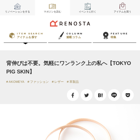
リノベーション
をする
マガジン
を読む
イベント
に行く
アイテム
を買う
ITEM SEARCH
COLUMN
FEATURE
アイテムを探す
連載コラム
特集
背伸びは不要。気軽にワンランク上の私へ【TOKYO
PIG SKIN】
AKOMEYA
ファッション
レザー
革製品