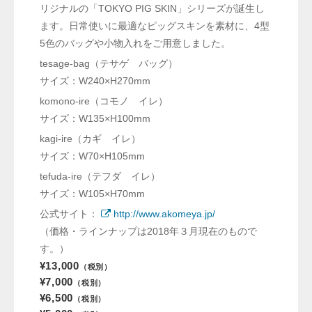
リジナルの「TOKYO PIG SKIN」シリーズが誕生し
ます。日常使いに最適なピッグスキンを素材に、4型
5色のバッグや小物入れをご用意しました。
tesage-bag（テサゲ バッグ）
サイズ：W240×H270mm
komono-ire（コモノ イレ）
サイズ：W135×H100mm
kagi-ire（カギ イレ）
サイズ：W70×H105mm
tefuda-ire（テフダ イレ）
サイズ：W105×H70mm
公式サイト：
http://www.akomeya.jp/
（価格・ラインナップは2018年３月現在のもので
す。）
¥13,000
（税別）
¥7,000
（税別）
¥6,500
（税別）