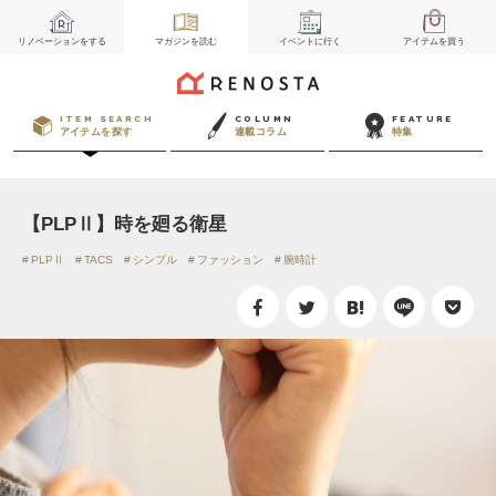
リノベーション
をする
マガジン
を読む
イベント
に行く
アイテム
を買う
ITEM SEARCH
COLUMN
FEATURE
アイテムを探す
連載コラム
特集
【PLPⅡ】時を廻る衛星
PLPⅡ
TACS
シンプル
ファッション
腕時計