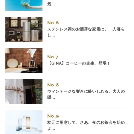
気...
No.
ステンレス調のお洒落な家電は、一人暮ら
し...
No.
【GINA】コーヒーの先生、登場！
No.
ヴィンテージな響きに酔いしれる、大人の
隠...
No.
枕元に用意して、さあ、夜のお茶会を始め
よ...