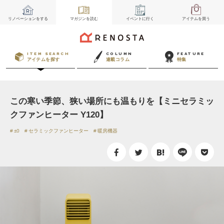
リノベーション
をする
マガジン
を読む
イベント
に行く
アイテム
を買う
ITEM SEARCH
COLUMN
FEATURE
アイテムを探す
連載コラム
特集
この寒い季節、狭い場所にも温もりを【ミニセラミッ
クファンヒーター Y120】
±0
セラミックファンヒーター
暖房機器