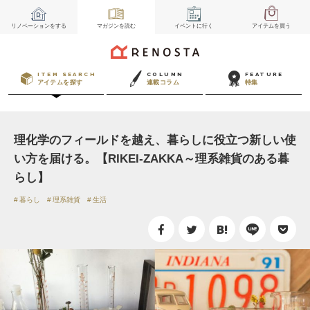
リノベーション
をする
マガジン
を読む
イベント
に行く
アイテム
を買う
ITEM SEARCH
COLUMN
FEATURE
アイテムを探す
連載コラム
特集
理化学のフィールドを越え、暮らしに役立つ新しい使
い方を届ける。【RIKEI-ZAKKA～理系雑貨のある暮
らし】
暮らし
理系雑貨
生活