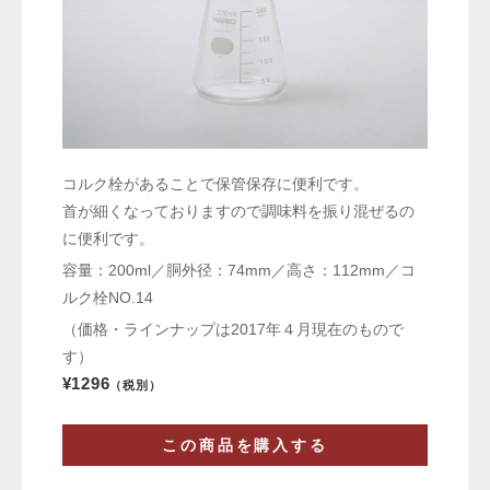
コルク栓があることで保管保存に便利です。
首が細くなっておりますので調味料を振り混ぜるの
に便利です。
容量：200ml／胴外径：74mm／高さ：112mm／コ
ルク栓NO.14
（価格・ラインナップは2017年４月現在のもので
す）
¥1296
（税別）
この商品を購入する