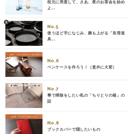
枕元に用意して、さあ、夜のお茶会を始め
よ...
No.
使うほど手になじみ、腕も上がる「良理道
具...
No.
ペンケースを作ろう！（意外に大変）
No.
箒で掃除をしたい私の「ちりとりの箱」の
話
No.
ブックカバーで隠したいもの