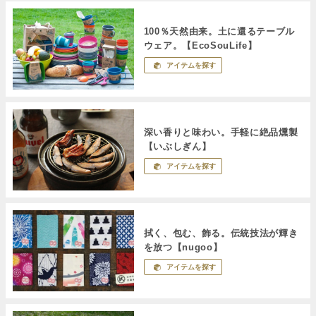
100％天然由来。土に還るテーブル
ウェア。【EcoSouLife】
アイテムを探す
深い香りと味わい。手軽に絶品燻製
【いぶしぎん】
アイテムを探す
拭く、包む、飾る。伝統技法が輝き
を放つ【nugoo】
アイテムを探す