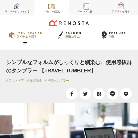
リノベーション
をする
マガジン
を読む
イベント
に行く
アイテム
を買う
ITEM SEARCH
COLUMN
FEATURE
アイテムを探す
連載コラム
特集
シンプルなフォルムがしっくりと馴染む、使用感抜群
のタンブラー 【TRAVEL TUMBLER】
アウトドア
保温保冷
携帯タンブラー