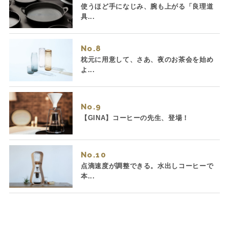
使うほど手になじみ、腕も上がる「良理道
具...
No.
枕元に用意して、さあ、夜のお茶会を始め
よ...
No.
【GINA】コーヒーの先生、登場！
No.
点滴速度が調整できる。水出しコーヒーで
本...