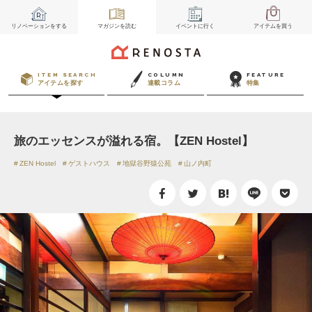
リノベーション
をする
マガジン
を読む
イベント
に行く
アイテム
を買う
ITEM SEARCH
COLUMN
FEATURE
アイテムを探す
連載コラム
特集
旅のエッセンスが溢れる宿。【ZEN Hostel】
ZEN Hostel
ゲストハウス
地獄谷野猿公苑
山ノ内町