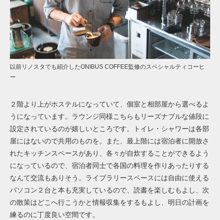
以前リノスタでも紹介したONIBUS COFFEE監修のスペシャルティコーヒ
ー
２階より上がホステルになっていて、個室と相部屋から選べるよ
うになっています。ラウンジ同様こちらもリーズナブルな値段に
設定されているのが嬉しいところです。トイレ・シャワーは各部
屋にはないので共用のものを。また、
最上階には
宿泊者に開放
さ
れたキッチンスペース
があり、各々が自炊することができるよう
になっているので、宿泊者同士で各国の料理を作りあったりする
なんて交流もありそう。ライブラリースペースには自由に使える
パソコン２台と本も充実しているので、読書を楽しむもよし、次
の散策はどこへ行こうかと情報収集をするもよし、明日の計画を
練るのに丁度良い空間です。