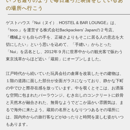
いつも通りのようで毎日違った表情をしているあ
の場所へ行こう
ゲストハウス『Nui（ヌイ）. HOSTEL & BAR LOUNGE』は、
『toco.』を
運営する株式会社Backpackers’ Japanの２号店。
「機械よりも自らの手を、正確さよりもそこに居る人の意志を大
切にしたい」という思いを込めて、「手縫い」からとった
「Nui」を店名とし、2012年９月に世界中からの観光客で賑わう
東京浅草からほど近い「蔵前」にオープンしました。
江戸時代から続いていた玩具会社の倉庫を改装したその建物は、
１階の道路に面した部分が全面ガラスになっており、静かな下町
の中でひと際存在感を放っています。中を覗くとそこは、お洒落
な空間に包まれたバーラウンジ。むき出しのコンクリートに鉄骨
と天然木が融合された、無骨なようでどこか温かい雰囲気は、ま
るで海外に来たよう。蔵前の名所ともなりつつあるその場所に
は、国内外からの旅行客などがゆったりと時間を楽しむ姿がいつ
もあります。