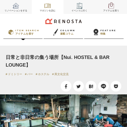
リノベーション
をする
マガジン
を読む
イベント
に行く
アイテム
を買う
ITEM SEARCH
COLUMN
FEATURE
アイテムを探す
連載コラム
特集
日常と非日常の集う場所【Nui. HOSTEL & BAR
LOUNGE】
ドミトリー
バー
ホステル
異文化交流