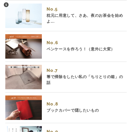
No.
枕元に用意して、さあ、夜のお茶会を始め
よ...
No.
ペンケースを作ろう！（意外に大変）
No.
箒で掃除をしたい私の「ちりとりの箱」の
話
No.
ブックカバーで隠したいもの
No.