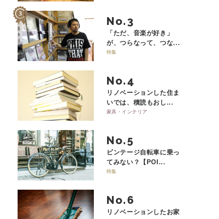
No.
「ただ、音楽が好き」
が、つらなって、つな...
特集
No.
リノベーションした住ま
いでは、積読もおし...
家具・インテリア
No.
ビンテージ自転車に乗っ
てみない？【POI...
特集
No.
リノベーションしたお家