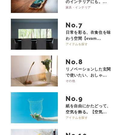
のインテリアにも。...
家具・インテリア
No.
日常を彩る、衣食住を味
わう空間【evam...
アイテムを探す
No.
リノベーションした玄関
で使いたい、おしゃ...
その他
No.
紙を自由にかたどって、
空気を飾る。【空気...
アイテムを探す