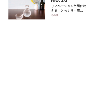
No.
リノベーション空間に映
える、とっくり・酒...
その他