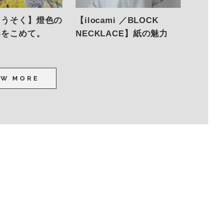
ろうそく】燈色の
【ilocami ／BLOCK
いをこめて。
NECKLACE】紙の魅力
を、再発見。
EW MORE