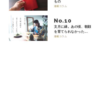
もの
連載コラム
No.
文月に緑。あの頃、朝顔
を育てられなかった...
連載コラム