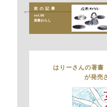
前の記事
vol.66
座敷わらし
はりーさんの著書
が発売