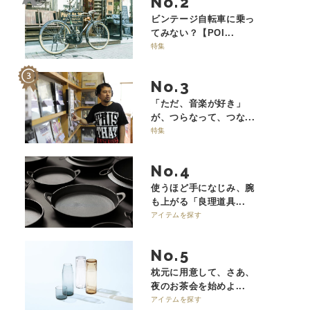
No.
ビンテージ自転車に乗っ
てみない？【POI...
特集
No.
「ただ、音楽が好き」
が、つらなって、つな...
特集
No.
使うほど手になじみ、腕
も上がる「良理道具...
アイテムを探す
No.
枕元に用意して、さあ、
夜のお茶会を始めよ...
アイテムを探す