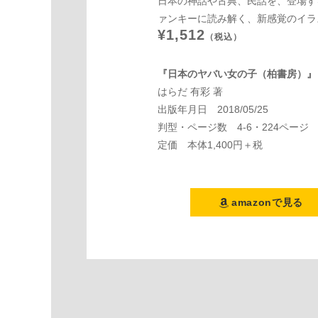
日本の神話や古典、民話を、登場す
ァンキーに読み解く、新感覚のイラ
¥1,512
（税込）
『日本のヤバい女の子（柏書房）』
はらだ 有彩 著
出版年月日 2018/05/25
判型・ページ数 4-6・224ページ
定価 本体1,400円＋税
amazonで見る