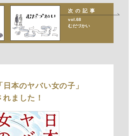
次の記事
vol.68
むだづかい
「日本のヤバい女の子」
されました！