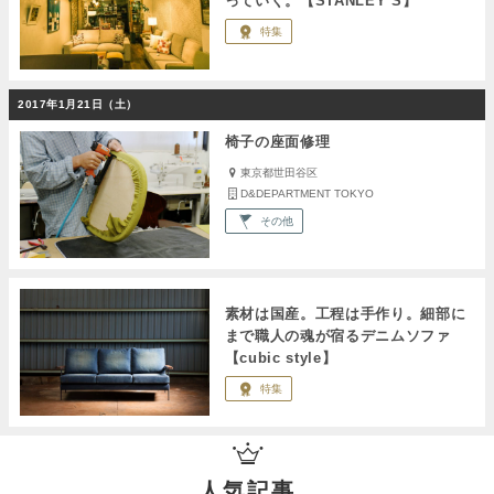
っていく。【STANLEY’S】
特集
2017年1月21日（土）
椅子の座面修理
東京都世田谷区
D&DEPARTMENT TOKYO
その他
素材は国産。工程は手作り。細部に
まで職人の魂が宿るデニムソファ
【cubic style】
特集
人気記事