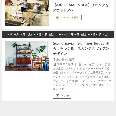
【AIR GLAMP SOFA】リビングを
アウトドアへ
アイテムを探す
2018年６月29日（金）～８月31日（金） / 2018年７月20日（金）～８月31日（金）
Scandinavian Summer House 暮
らしをつくる、スカンジナヴィアン
デザイン
東京都・大阪府
2018年６月29日（金）～：イデーショップ 自
由が丘店、アタッシェ ドゥ イデー / 2018年７月
20日（金）～：イデーショップ 二子玉川店、イデ
ーショップ 六本木店、イデーショップ 日本橋店、
イデーショップ 梅田店、イデーショップ ヴァリエ
テ 渋谷店、イデーショップ ヴァリエテ 柏店、デ
リエ イデー
その他