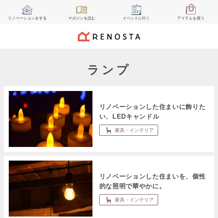
リノベーション
をする
マガジン
を読む
イベント
に行く
アイテム
を買う
ランプ
リノベーションした住まいに飾りた
い、LEDキャンドル
家具・インテリア
リノベーションした住まいを、個性
的な照明で華やかに。
家具・インテリア