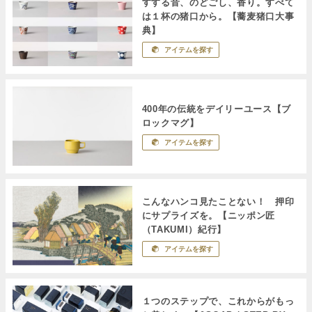
すする音、のどごし、香り。すべて
は１杯の猪口から。【蕎麦猪口大事
典】
アイテムを探す
400年の伝統をデイリーユース【ブ
ロックマグ】
アイテムを探す
こんなハンコ見たことない！ 押印
にサプライズを。【ニッポン匠
（TAKUMI）紀行】
アイテムを探す
１つのステップで、これからがもっ