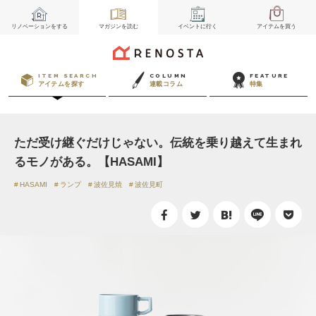
リノベーション
をする
マガジン
を読む
イベント
に行く
アイテム
を買う
ITEM SEARCH
COLUMN
FEATURE
アイテムを探す
連載コラム
特集
ただ受け継ぐだけじゃない。伝統を乗り越えて生まれ
るモノがある。【HASAMI】
HASAMI
ランプ
波佐見焼
波佐見町