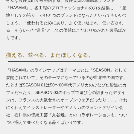
そんな波佐見町から発信する、波佐見焼の陶磁器ブランド
『HASAMI』。各工程のプロフェッショナルの力を結集し、「産
地としての誇り」がひとつのブランドになったといってもいいで
しょう。「使われるためにあり、よく使い込まれ、使い古され
る」そういった“道具”としての価値にこだわりぬかれた製品ばか
りです。
揃える、並べる、またほしくなる。
『HASAMI』のラインナップはテーマごとに「SEASON」として
展開されていて、そのテーマになっているのが世界中の国です。
たとえばSEASON 01は50〜60年代アメリカのひなびた沿道のカ
フェだったり、SEASON 03のポップで遊び心の詰まったデザイ
ンは、フランスの大衆食堂のオーブンウェアだったり……。それ
にくわえてイラストレーターやアメリカのフォントデザイン会
社、石川県の伝統工芸『九谷焼』とのコラボレーションも、つい
つい揃えて並べたくなる品々ばかりです。