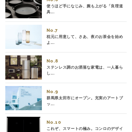
使うほど手になじみ、腕も上がる「良理道
具...
No.
枕元に用意して、さあ、夜のお茶会を始め
よ...
No.
ステンレス調のお洒落な家電は、一人暮ら
し...
No.
群馬県太田市にオープン。充実のアートブ
ッ...
No.
これぞ、スマートの極み。コンロのデザイ