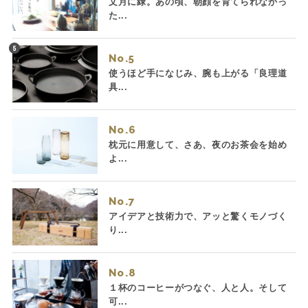
文月に緑。あの頃、朝顔を育てられなかっ
た...
No.
使うほど手になじみ、腕も上がる「良理道
具...
No.
枕元に用意して、さあ、夜のお茶会を始め
よ...
No.
アイデアと技術力で、アッと驚くモノづく
り...
No.
１杯のコーヒーがつなぐ、人と人。そして
可...