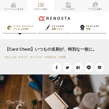
リノベーション
をする
マガジン
を読む
イベント
に行く
アイテム
を買う
ITEM SEARCH
COLUMN
FEATURE
アイテムを探す
連載コラム
特集
【Card Chest】いつもの名刺が、特別な一枚に。
おしゃれ
ギフト
ビジネス
名刺入れ
木製