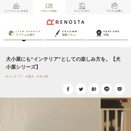
リノベーション
をする
マガジン
を読む
イベント
に行く
アイテム
を買う
ITEM SEARCH
COLUMN
FEATURE
アイテムを探す
連載コラム
特集
犬小屋にも“インテリア”としての楽しみ方を。【犬
小屋シリーズ】
インテリア
愛犬
犬小屋