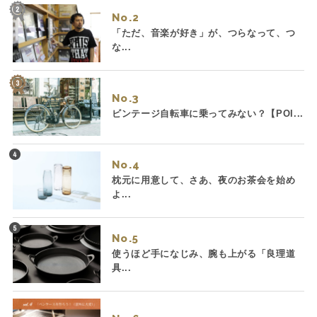
No.
「ただ、音楽が好き」が、つらなって、つ
な...
No.
ビンテージ自転車に乗ってみない？【POI...
No.
枕元に用意して、さあ、夜のお茶会を始め
よ...
No.
使うほど手になじみ、腕も上がる「良理道
具...