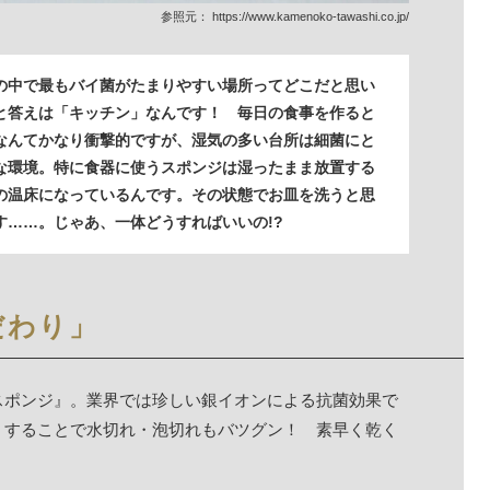
参照元：
https://www.kamenoko-tawashi.co.jp/
の中で最もバイ菌がたまりやすい場所ってどこだと思い
と答えは「キッチン」なんです！ 毎日の食事を作ると
なんてかなり衝撃的ですが、湿気の多い台所は細菌にと
な環境。特に食器に使うスポンジは湿ったまま放置する
の温床になっているんです。その状態でお皿を洗うと思
す……。じゃあ、一体どうすればいいの!?
だわり」
スポンジ』。業界では珍しい銀イオンによる抗菌効果で
くすることで水切れ・泡切れもバツグン！ 素早く乾く