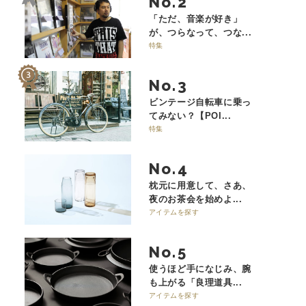
No.
「ただ、音楽が好き」
が、つらなって、つな...
特集
No.
ビンテージ自転車に乗っ
てみない？【POI...
特集
No.
枕元に用意して、さあ、
夜のお茶会を始めよ...
アイテムを探す
No.
使うほど手になじみ、腕
も上がる「良理道具...
アイテムを探す