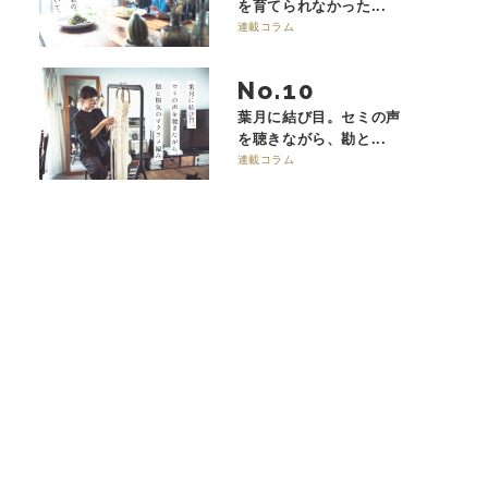
を育てられなかった...
連載コラム
No.
葉月に結び目。セミの声
を聴きながら、勘と...
連載コラム