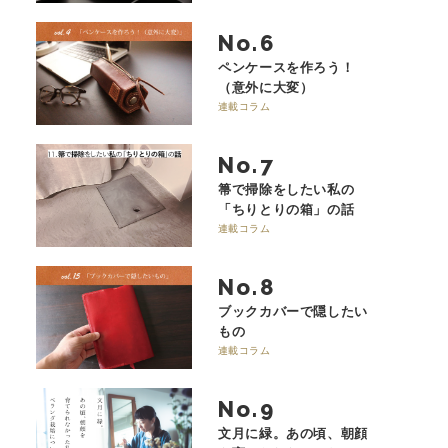
No.
ペンケースを作ろう！
（意外に大変）
連載コラム
No.
箒で掃除をしたい私の
「ちりとりの箱」の話
連載コラム
No.
ブックカバーで隠したい
もの
連載コラム
No.
文月に緑。あの頃、朝顔