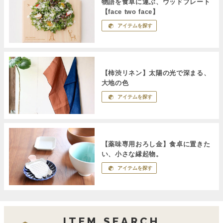
物語を食卓に運ぶ、ウッドプレート
【face two face】
アイテムを探す
【柿渋リネン】太陽の光で深まる、
大地の色
アイテムを探す
【薬味専用おろし金】食卓に置きた
い、小さな縁起物。
アイテムを探す
ITEM SEARCH