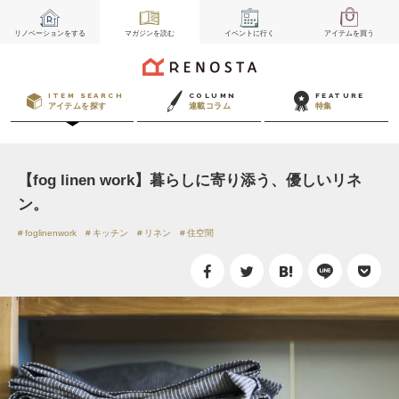
リノベーション
をする
マガジン
を読む
イベント
に行く
アイテム
を買う
ITEM SEARCH
COLUMN
FEATURE
アイテムを探す
連載コラム
特集
【fog linen work】暮らしに寄り添う、優しいリネ
ン。
foglinenwork
キッチン
リネン
住空間