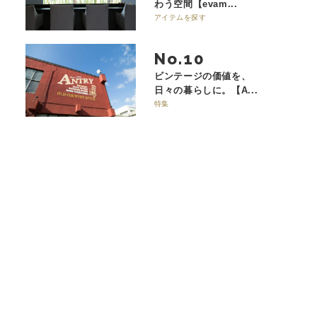
わう空間【evam...
アイテムを探す
No.
ビンテージの価値を、
日々の暮らしに。【A...
特集