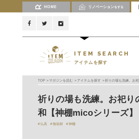
HOME
リノベーション
をする
ITEM SEARCH
アイテムを探す
TOP
マガジンを読む
アイテムを探す
祈りの場も洗練。お祀
祈りの場も洗練。お祀り
和【神棚micoシリーズ】
仏具
無垢材
神棚