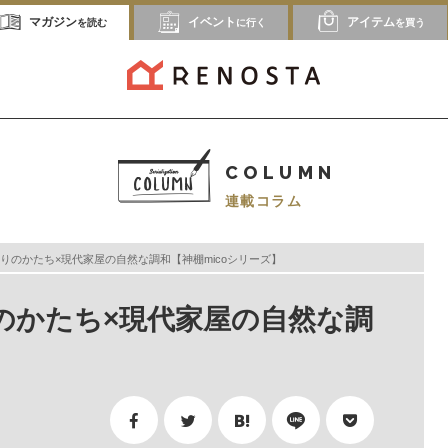
マガジン
イベント
アイテム
を読む
に行く
を買う
COLUMN
連載コラム
りのかたち×現代家屋の自然な調和【神棚micoシリーズ】
のかたち×現代家屋の自然な調