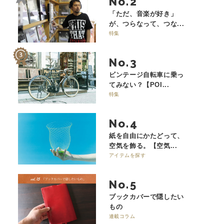
No.
「ただ、音楽が好き」
が、つらなって、つな...
特集
No.
ビンテージ自転車に乗っ
てみない？【POI...
特集
No.
紙を自由にかたどって、
空気を飾る。【空気...
アイテムを探す
No.
ブックカバーで隠したい
もの
連載コラム