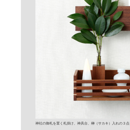
神社の御札を置く札掛け、神具台、榊（サカキ）入れの３点