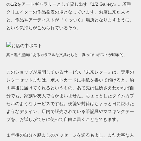
の1/2をアートギャラリーとして貸し出す『1/2 Gallery』。若手
クリエイターの作品発表の場となっています。お店に来た人々
と、作品やアーティストが『くっつく』場所となりますように、
という気持ちがこめられているそう。
真っ黒の壁面にあるカラフルな文具たちと、真っ白いポストが印象的。
このショップが展開しているサービス『未来レター』は、専用の
レターセットまたは、ポストカードに手紙を書いて預けると、
約
１年後に届けてくれるというもの。
あて先は住所さえわかれば自
分でも、家族や友人でもかまいません。ちょっとしたタイムカプ
セルのようなサービスですね。便箋や封筒はちょっと日に焼けた
ようなデザイン。店内で販売されている筆記具やマスキングテー
プを、お試しがてらに使って自由に書くこともできます。
１年後の自分へ励ましのメッセージを送るもよし、また大事な人