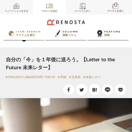
リノベーション
をする
マガジン
を読む
イベント
に行く
アイテム
を買う
ITEM SEARCH
COLUMN
FEATURE
アイテムを探す
連載コラム
特集
自分の「今」を１年後に送ろう。【Letter to the
Future 未来レター】
STALOGY LABORATORY TOKYO
手紙
文房具
未来レター