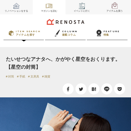
リノベーション
をする
マガジン
を読む
イベント
に行く
アイテム
を買う
ITEM SEARCH
COLUMN
FEATURE
アイテムを探す
連載コラム
特集
たいせつなアナタへ、かがやく星空をおくります。
【星空の封筒】
封筒
手紙
文房具
雑貨