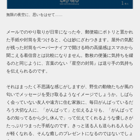
無限の夜空に、思いをはせて……
メールでのやり取りが日常になった今、郵便箱にポトリと置かれ
た手紙や封筒を見つけると、心は妙にざわつきます。屋外の気配
が残った封筒をペーパーナイフで開ける時の高揚感はスマホから
聞こえる着信音とは比較になりません。数枚の便箋に気持ちを綴
るのと同じように、言葉のない『星空の封筒』は送り手の気持ち
を伝えられるのです。
それはまったく不思議な感じがしますが、野生の動物たちが風の
匂いでメッセージを受け取るようなイメージでしょうか。しばら
く会っていない友人や遠方に住む家族に、毎日がんばっているだ
ろう大切な人に、「がんばって」と伝えるよりも、「がんばって
るの知ってるから少し休んで」って伝えてくれるような優しさが
たっぷりつまった手紙なのです。きっと送る人も送られる人も心
が軽くなれる、そんな癒しのプレゼントになるのではないでしょ