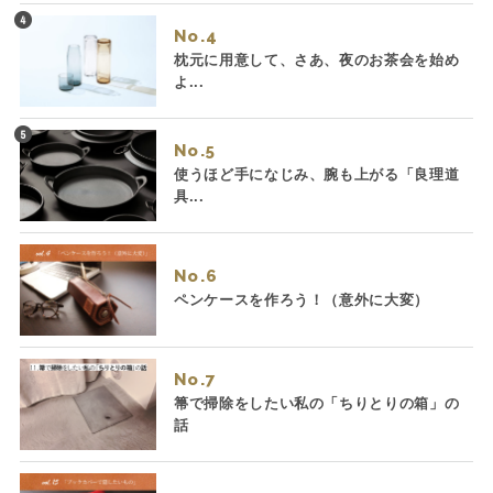
No.
枕元に用意して、さあ、夜のお茶会を始め
よ...
No.
使うほど手になじみ、腕も上がる「良理道
具...
No.
ペンケースを作ろう！（意外に大変）
No.
箒で掃除をしたい私の「ちりとりの箱」の
話